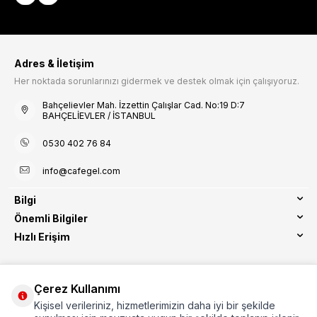
Adres & İletişim
Her noktada sorunlarınızı gidermek ve destek olmak için çalışıyoruz.
Bahçelievler Mah. İzzettin Çalışlar Cad. No:19 D:7
BAHÇELİEVLER / İSTANBUL
0530 402 76 84
info@cafegel.com
Bilgi
Önemli Bilgiler
Hızlı Erişim
Çerez Kullanımı
Kişisel verileriniz, hizmetlerimizin daha iyi bir şekilde
Etbis Kayıtlıdır