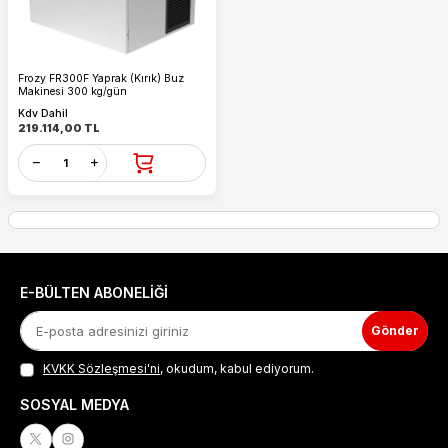
Frozy FR300F Yaprak (Kırık) Buz
Makinesi 300 kg/gün
Kdv Dahil
219.114,00
TL
E-BÜLTEN ABONELIĞI
Gönder
KVKK Sözleşmesi'ni
, okudum, kabul ediyorum.
SOSYAL MEDYA