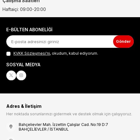
Çalışma Saatleri
Haftaiçi: 09:00-20:00
E-BÜLTEN ABONELIĞI
Gönder
KVKK Sözleşmesi'ni
, okudum, kabul ediyorum.
SOSYAL MEDYA
Adres & İletişim
Her noktada sorunlarınızı gidermek ve destek olmak için çalışıyoruz.
Bahçelievler Mah. İzzettin Çalışlar Cad. No:19 D:7
BAHÇELİEVLER / İSTANBUL