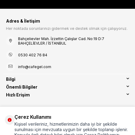
Adres & İletişim
Her noktada sorunlarınızı gidermek ve destek olmak için çalışıyoruz.
Bahçelievler Mah. İzzettin Çalışlar Cad. No:19 D:7
BAHÇELİEVLER / İSTANBUL
0530 402 76 84
info@cafegel.com
Bilgi
Önemli Bilgiler
Hızlı Erişim
Çerez Kullanımı
Kişisel verileriniz, hizmetlerimizin daha iyi bir şekilde
Etbis Kayıtlıdır
sunulması için mevzuata uygun bir şekilde toplanıp işlenir.
Konuyla ilgili detaylı bilgi almak için Çerez Politikamızı