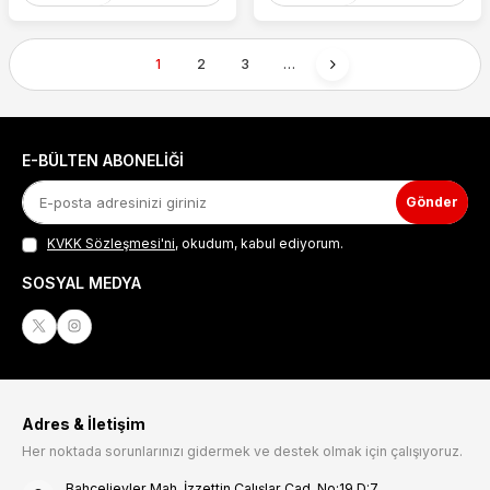
1
2
3
…
E-BÜLTEN ABONELIĞI
Gönder
KVKK Sözleşmesi'ni
, okudum, kabul ediyorum.
SOSYAL MEDYA
Adres & İletişim
Her noktada sorunlarınızı gidermek ve destek olmak için çalışıyoruz.
Bahçelievler Mah. İzzettin Çalışlar Cad. No:19 D:7