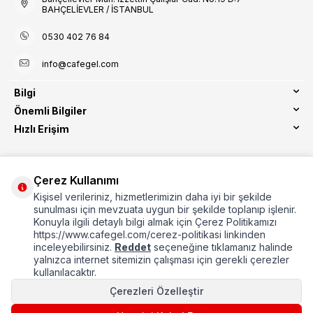
BAHÇELİEVLER / İSTANBUL
0530 402 76 84
info@cafegel.com
Bilgi
Önemli Bilgiler
Hızlı Erişim
Çerez Kullanımı
Kişisel verileriniz, hizmetlerimizin daha iyi bir şekilde
Etbis Kayıtlıdır
sunulması için mevzuata uygun bir şekilde toplanıp işlenir.
Konuyla ilgili detaylı bilgi almak için Çerez Politikamızı
https://www.cafegel.com/cerez-politikasi linkinden
inceleyebilirsiniz.
Reddet
seçeneğine tıklamanız halinde
yalnızca internet sitemizin çalışması için gerekli çerezler
kullanılacaktır.
Çerezleri Özelleştir
©2024 cafegel, bütün hakları saklıdır.