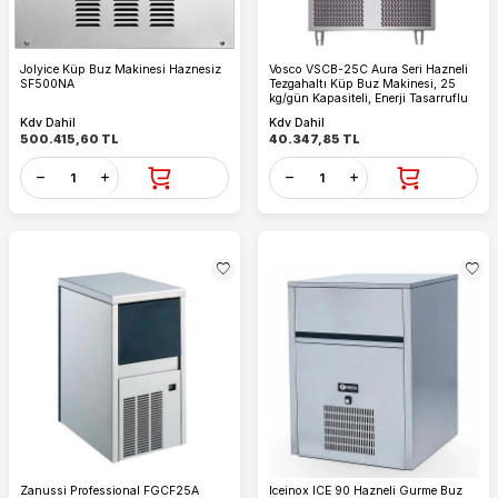
Jolyice Küp Buz Makinesi Haznesiz
Vosco VSCB-25C Aura Seri Hazneli
SF500NA
Tezgahaltı Küp Buz Makinesi, 25
kg/gün Kapasiteli, Enerji Tasarruflu
Kdv Dahil
Kdv Dahil
500.415,60
TL
40.347,85
TL
Zanussi Professional FGCF25A
Iceinox ICE 90 Hazneli Gurme Buz