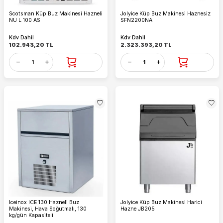
Scotsman Küp Buz Makinesi Hazneli
Jolyice Küp Buz Makinesi Haznesiz
NU L 100 AS
SFN2200NA
Kdv Dahil
Kdv Dahil
102.943,20
TL
2.323.393,20
TL
Iceinox ICE 130 Hazneli Buz
Jolyice Küp Buz Makinesi Harici
Makinesi, Hava Soğutmalı, 130
Hazne JB205
kg/gün Kapasiteli