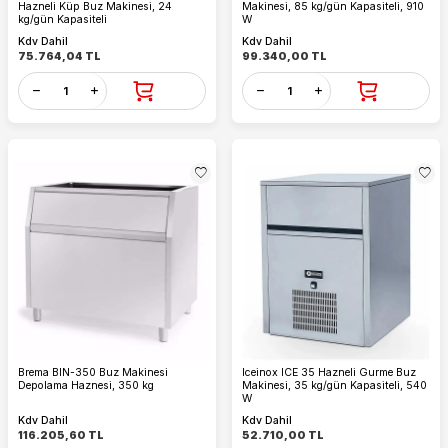
Hazneli Küp Buz Makinesi, 24
Makinesi, 85 kg/gün Kapasiteli, 910
kg/gün Kapasiteli
W
Kdv Dahil
Kdv Dahil
75.764,04
TL
99.340,00
TL
Brema BIN-350 Buz Makinesi
Iceinox ICE 35 Hazneli Gurme Buz
Depolama Haznesi, 350 kg
Makinesi, 35 kg/gün Kapasiteli, 540
W
Kdv Dahil
Kdv Dahil
116.205,60
TL
52.710,00
TL