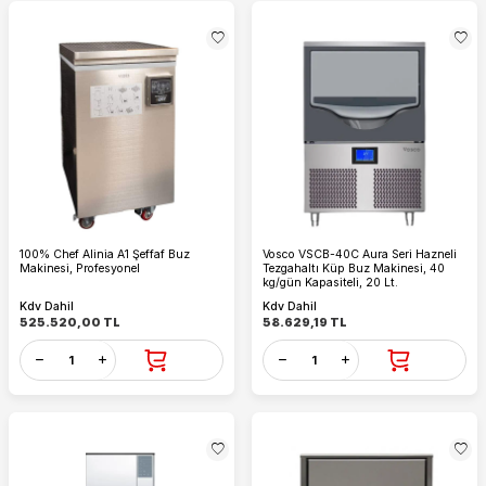
100% Chef Alinia A1 Şeffaf Buz
Vosco VSCB-40C Aura Seri Hazneli
Makinesi, Profesyonel
Tezgahaltı Küp Buz Makinesi, 40
kg/gün Kapasiteli, 20 Lt.
Kdv Dahil
Kdv Dahil
525.520,00
TL
58.629,19
TL