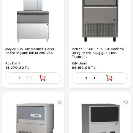
Jolyice Küp Buz Makinesİ Harici
Icetech SS-60 - Küp Buz Maki̇nesi̇,
Hazne Bağlantı Kiti KF205-255
30 kg Hazne, 56kg/gün, Enerji
Tasarruflu
Kdv Dahil
Kdv Dahil
31.270,80
TL
96.162,00
TL