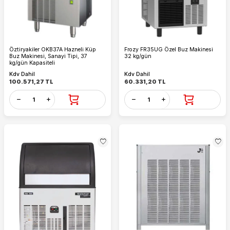
Öztiryakiler OKB37A Hazneli Küp
Frozy FR35UG Özel Buz Makinesi
Buz Makinesi, Sanayi Tipi, 37
32 kg/gün
kg/gün Kapasiteli
Kdv Dahil
Kdv Dahil
100.571,27
TL
60.331,20
TL