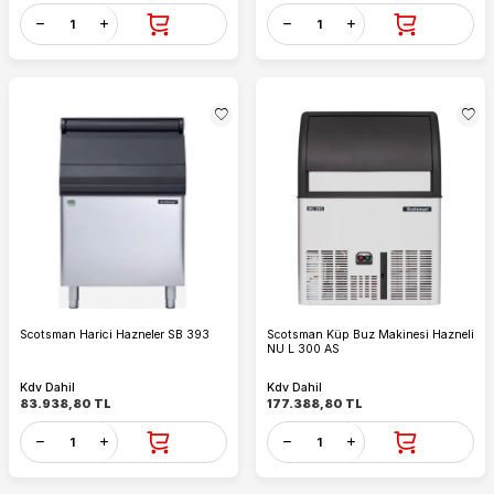
Scotsman Harici Hazneler SB 393
Scotsman Küp Buz Makinesi Hazneli
NU L 300 AS
Kdv Dahil
Kdv Dahil
83.938,80
TL
177.388,80
TL