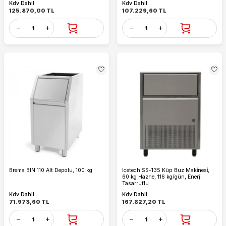
Kdv Dahil
Kdv Dahil
125.870,00
TL
107.229,60
TL
Brema BIN 110 Alt Depolu, 100 kg
Icetech SS-135 Küp Buz Maki̇nesi̇,
60 kg Hazne, 116 kg/gün, Enerji
Tasarruflu
Kdv Dahil
Kdv Dahil
71.973,60
TL
167.827,20
TL