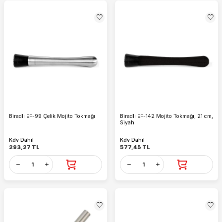
Biradlı EF-99 Çelik Mojito Tokmağı
Biradlı EF-142 Mojito Tokmağı, 21 cm,
Siyah
Kdv Dahil
Kdv Dahil
293,27
TL
577,45
TL