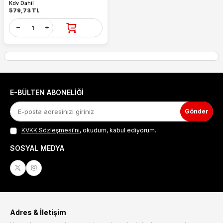
Kdv Dahil
579,73
TL
E-BÜLTEN ABONELIĞI
Gönder
KVKK Sözleşmesi'ni
, okudum, kabul ediyorum.
SOSYAL MEDYA
Adres & İletişim