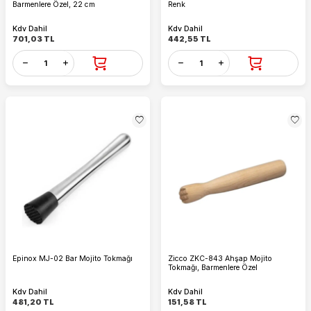
Barmenlere Özel, 22 cm
Renk
Kdv Dahil
Kdv Dahil
701,03
TL
442,55
TL
Epinox MJ-02 Bar Mojito Tokmağı
Zicco ZKC-843 Ahşap Mojito
Tokmağı, Barmenlere Özel
Kdv Dahil
Kdv Dahil
481,20
TL
151,58
TL