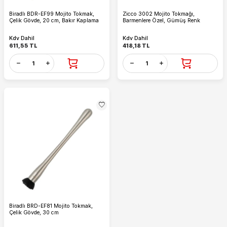
Biradlı BDR-EF99 Mojito Tokmak,
Zicco 3002 Mojito Tokmağı,
Çelik Gövde, 20 cm, Bakır Kaplama
Barmenlere Özel, Gümüş Renk
Kdv Dahil
Kdv Dahil
611,55
TL
418,18
TL
Biradlı BRD-EF81 Mojito Tokmak,
Çelik Gövde, 30 cm