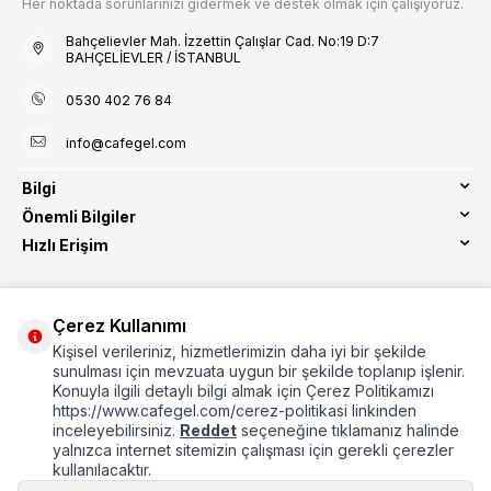
Her noktada sorunlarınızı gidermek ve destek olmak için çalışıyoruz.
Bahçelievler Mah. İzzettin Çalışlar Cad. No:19 D:7
BAHÇELİEVLER / İSTANBUL
0530 402 76 84
info@cafegel.com
Bilgi
Önemli Bilgiler
Hızlı Erişim
Çerez Kullanımı
Kişisel verileriniz, hizmetlerimizin daha iyi bir şekilde
Etbis Kayıtlıdır
sunulması için mevzuata uygun bir şekilde toplanıp işlenir.
Konuyla ilgili detaylı bilgi almak için Çerez Politikamızı
https://www.cafegel.com/cerez-politikasi linkinden
inceleyebilirsiniz.
Reddet
seçeneğine tıklamanız halinde
yalnızca internet sitemizin çalışması için gerekli çerezler
kullanılacaktır.