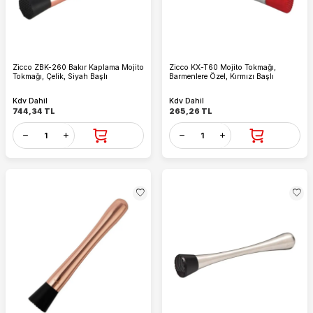
Zicco ZBK-260 Bakır Kaplama Mojito
Zicco KX-T60 Mojito Tokmağı,
Tokmağı, Çelik, Siyah Başlı
Barmenlere Özel, Kırmızı Başlı
Kdv Dahil
Kdv Dahil
744,34
TL
265,26
TL