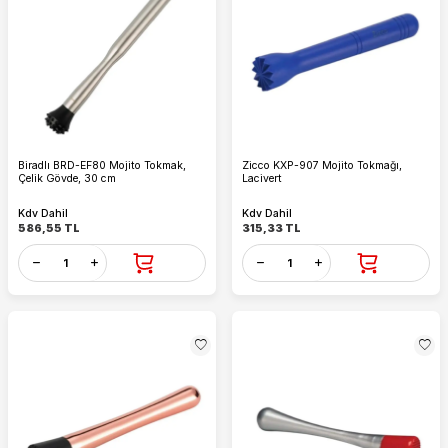
Biradlı BRD-EF80 Mojito Tokmak,
Zicco KXP-907 Mojito Tokmağı,
Çelik Gövde, 30 cm
Lacivert
Kdv Dahil
Kdv Dahil
586,55
TL
315,33
TL