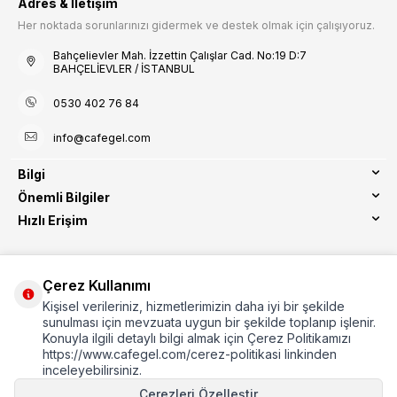
Adres & İletişim
Her noktada sorunlarınızı gidermek ve destek olmak için çalışıyoruz.
Bahçelievler Mah. İzzettin Çalışlar Cad. No:19 D:7
BAHÇELİEVLER / İSTANBUL
0530 402 76 84
info@cafegel.com
Bilgi
Önemli Bilgiler
Hızlı Erişim
Çerez Kullanımı
Kişisel verileriniz, hizmetlerimizin daha iyi bir şekilde
Etbis Kayıtlıdır
sunulması için mevzuata uygun bir şekilde toplanıp işlenir.
Konuyla ilgili detaylı bilgi almak için Çerez Politikamızı
https://www.cafegel.com/cerez-politikasi linkinden
inceleyebilirsiniz.
Çerezleri Özelleştir