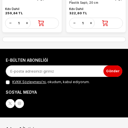
Plastik Saplı, 20 cm
Kdv Dahil
Kdv Dahil
259,84
TL
322,80
TL
E-BÜLTEN ABONELIĞI
Gönder
KVKK Sözleşmesi'ni
, okudum, kabul ediyorum.
SOSYAL MEDYA