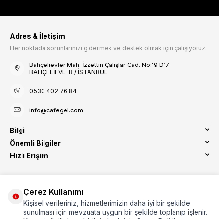
Adres & İletişim
Her noktada sorunlarınızı gidermek ve destek olmak için çalışıyoruz.
Bahçelievler Mah. İzzettin Çalışlar Cad. No:19 D:7
BAHÇELİEVLER / İSTANBUL
0530 402 76 84
info@cafegel.com
Bilgi
Önemli Bilgiler
Hızlı Erişim
Çerez Kullanımı
Kişisel verileriniz, hizmetlerimizin daha iyi bir şekilde
Etbis Kayıtlıdır
sunulması için mevzuata uygun bir şekilde toplanıp işlenir.