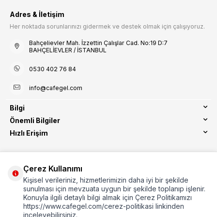
Adres & İletişim
Her noktada sorunlarınızı gidermek ve destek olmak için çalışıyoruz.
Bahçelievler Mah. İzzettin Çalışlar Cad. No:19 D:7
BAHÇELİEVLER / İSTANBUL
0530 402 76 84
info@cafegel.com
Bilgi
Önemli Bilgiler
Hızlı Erişim
Çerez Kullanımı
Kişisel verileriniz, hizmetlerimizin daha iyi bir şekilde
Etbis Kayıtlıdır
sunulması için mevzuata uygun bir şekilde toplanıp işlenir.
Konuyla ilgili detaylı bilgi almak için Çerez Politikamızı
https://www.cafegel.com/cerez-politikasi linkinden
inceleyebilirsiniz.