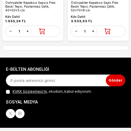
Öztiryakiler Kapaksız Sapsız Pres
Öztiryakiler Kapaksız Saplı Pres
Baskı Tepsi, Paslanmaz Çelik,
Baskı Tepsi, Paslanmaz Çelik,
40x50x5 cm
50x70x8 cm
Kdv Dahil
Kdv Dahil
1.833,24
TL
3.533,63
TL
E-BÜLTEN ABONELIĞI
Gönder
KVKK Sözleşmesi'ni
, okudum, kabul ediyorum.
SOSYAL MEDYA