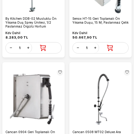
By Kitchen DDB-02 Musluklu Ön
Senox HT-15 Geri Toplamalı Ön
Yıkama Duş Sprey Ünitesi, 1/2
Yıkama Duşu, 15 M, Paslanmaz Çelik
Paslanmaz Örgülü Hortum
Kdv Dahil
Kdv Dahil
8.283,00
TL
50.667,90
TL
Cancan 0904 Geri Toplamalı Ön
Cancan 0508 MT02 Deluxe Ara