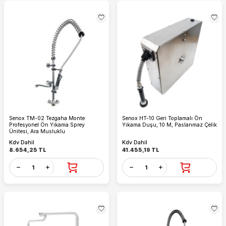
Senox TM-02 Tezgaha Monte
Senox HT-10 Geri Toplamalı Ön
Profesyonel Ön Yıkama Sprey
Yıkama Duşu, 10 M, Paslanmaz Çelik
Ünitesi, Ara Musluklu
Kdv Dahil
Kdv Dahil
8.654,25
TL
41.455,19
TL