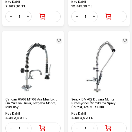
Kdv Dahil
Kdv Dahil
7.982,10
TL
12.819,19
TL
Cancan 0506 MT06 Ara Musluklu
Senox DM-02 Duvara Monte
Ön Yıkama Duşu, Tezgaha Monte,
Profesyonel Ön Yıkama Sprey
Mini Boy
Ünitesi, Ara Musluklu
Kdv Dahil
Kdv Dahil
8.362,20
TL
8.653,92
TL