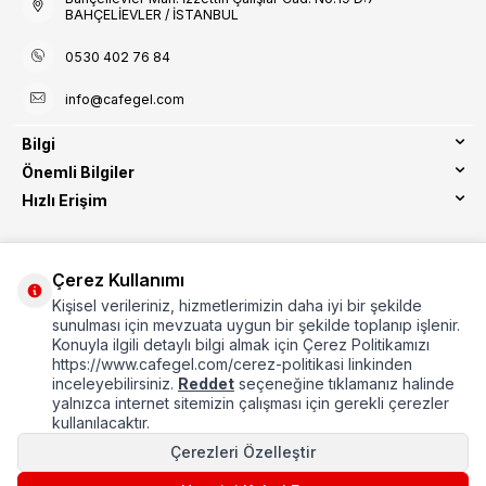
BAHÇELİEVLER / İSTANBUL
0530 402 76 84
info@cafegel.com
Bilgi
Önemli Bilgiler
Hızlı Erişim
Çerez Kullanımı
Kişisel verileriniz, hizmetlerimizin daha iyi bir şekilde
Etbis Kayıtlıdır
sunulması için mevzuata uygun bir şekilde toplanıp işlenir.
Konuyla ilgili detaylı bilgi almak için Çerez Politikamızı
https://www.cafegel.com/cerez-politikasi linkinden
inceleyebilirsiniz.
Reddet
seçeneğine tıklamanız halinde
yalnızca internet sitemizin çalışması için gerekli çerezler
kullanılacaktır.
Çerezleri Özelleştir
©2024 cafegel, bütün hakları saklıdır.