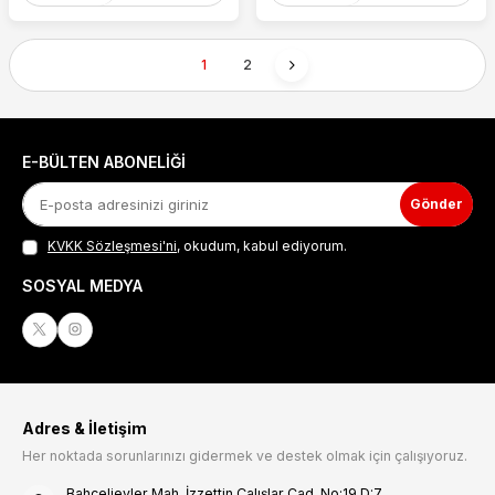
1
2
E-BÜLTEN ABONELIĞI
Gönder
KVKK Sözleşmesi'ni
, okudum, kabul ediyorum.
SOSYAL MEDYA
Adres & İletişim
Her noktada sorunlarınızı gidermek ve destek olmak için çalışıyoruz.
Bahçelievler Mah. İzzettin Çalışlar Cad. No:19 D:7