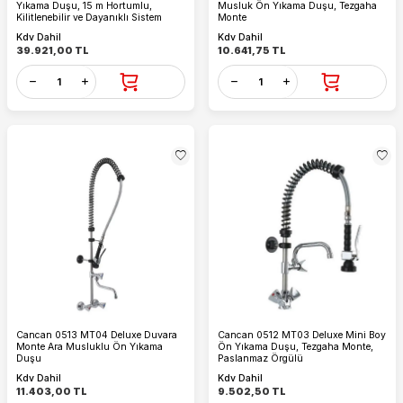
Yıkama Duşu, 15 m Hortumlu,
Musluk Ön Yıkama Duşu, Tezgaha
Kilitlenebilir ve Dayanıklı Sistem
Monte
Kdv Dahil
Kdv Dahil
39.921,00
TL
10.641,75
TL
Cancan 0513 MT04 Deluxe Duvara
Cancan 0512 MT03 Deluxe Mini Boy
Monte Ara Musluklu Ön Yıkama
Ön Yıkama Duşu, Tezgaha Monte,
Duşu
Paslanmaz Örgülü
Kdv Dahil
Kdv Dahil
11.403,00
TL
9.502,50
TL