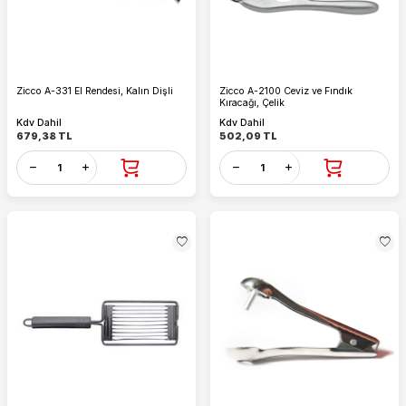
Zicco A-331 El Rendesi, Kalın Dişli
Zicco A-2100 Ceviz ve Fındık
Kıracağı, Çelik
Kdv Dahil
Kdv Dahil
679,38
TL
502,09
TL