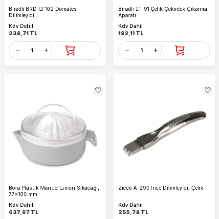
Biradlı BRD-EF102 Domates
Biradlı EF-91 Çelik Çekirdek Çıkarma
Dilimleyici
Aparatı
Kdv Dahil
Kdv Dahil
238,71
TL
192,11
TL
Bora Plastik Manuel Limon Sıkacağı,
Zicco A-290 İnce Dilimleyici, Çelik
77x100 mm
Kdv Dahil
Kdv Dahil
637,97
TL
255,78
TL