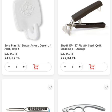
Bora Plastik i Duvar Askısı, Desenl, 4
Biradlı EF-137 Plastik Saplı Çelik
Adet, Beyaz
Sıcak Kap Tutacağı
Kdv Dahil
Kdv Dahil
248,52
TL
227,34
TL