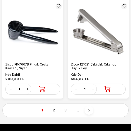
Zicco FK-7007B Fındık Ceviz
Zicco 121021 Çekirdek Çıkarıcı,
Kıracağı, Siyah
Büyük Boy
Kdv Dahil
Kdv Dahil
200,30
TL
554,87
TL
1
2
3
…