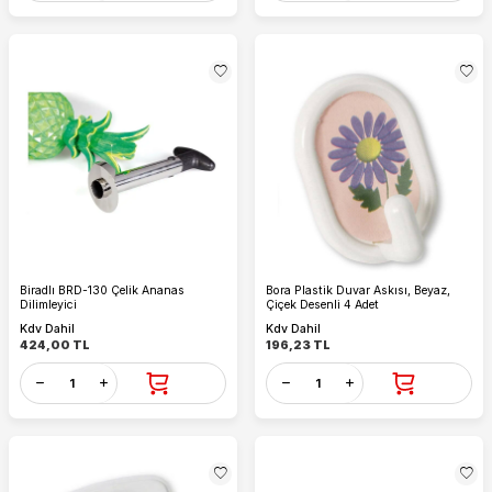
Biradlı BRD-130 Çelik Ananas
Bora Plastik Duvar Askısı, Beyaz,
Dilimleyici
Çiçek Desenli 4 Adet
Kdv Dahil
Kdv Dahil
424,00
TL
196,23
TL