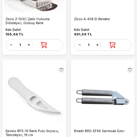
Zicco Z-103C Çelik Yumurta
Zicco A-408 El Rendesi
Dilimleyici, Gümüş Renk
Kdv Dahil
Kdv Dahil
155,64
TL
691,56
TL
Epinox BPS-19 Balık Pulu Soyucu,
Biradlı BRD-EF96 Sarımsak Ezici
Temizleyici, 19 cm