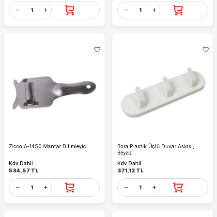
Zicco A-1450 Mantar Dilimleyici
Bora Plastik Üçlü Duvar Askısı,
Beyaz
Kdv Dahil
Kdv Dahil
534,57
TL
371,12
TL