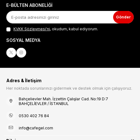
E-BÜLTEN ABONELIĞI
Gönder
KVKK Sözleşmesi'ni
, okudum, kabul ediyorum.
SOSYAL MEDYA
Adres & İletişim
Her noktada sorunlarınızı gidermek ve destek olmak için çalışıyoruz.
Bahçelievler Mah. İzzettin Çalışlar Cad. No:19 D:7
BAHÇELİEVLER / İSTANBUL
0530 402 76 84
info@cafegel.com