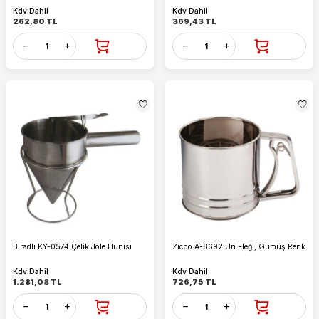
Kdv Dahil
Kdv Dahil
262,80
TL
369,43
TL
Biradlı KY-0574 Çelik Jöle Hunisi
Zicco A-8692 Un Eleği, Gümüş Renk
Kdv Dahil
Kdv Dahil
1.281,08
TL
726,75
TL