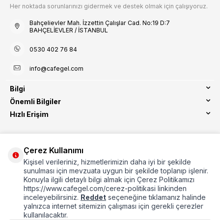
Her noktada sorunlarınızı gidermek ve destek olmak için çalışıyoruz.
Bahçelievler Mah. İzzettin Çalışlar Cad. No:19 D:7
BAHÇELİEVLER / İSTANBUL
0530 402 76 84
info@cafegel.com
Bilgi
Önemli Bilgiler
Hızlı Erişim
Çerez Kullanımı
Kişisel verileriniz, hizmetlerimizin daha iyi bir şekilde
Etbis Kayıtlıdır
sunulması için mevzuata uygun bir şekilde toplanıp işlenir.
Konuyla ilgili detaylı bilgi almak için Çerez Politikamızı
https://www.cafegel.com/cerez-politikasi linkinden
inceleyebilirsiniz.
Reddet
seçeneğine tıklamanız halinde
yalnızca internet sitemizin çalışması için gerekli çerezler
kullanılacaktır.