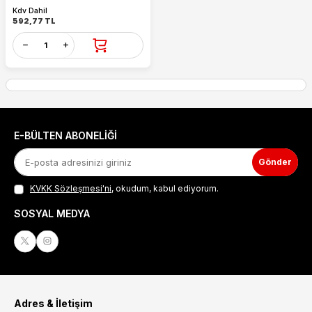
Kdv Dahil
592,77
TL
E-BÜLTEN ABONELIĞI
Gönder
KVKK Sözleşmesi'ni
, okudum, kabul ediyorum.
SOSYAL MEDYA
Adres & İletişim