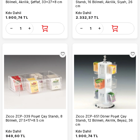
Bölmeli, Akrilik, Şeffaf, 33x27x8 cm
Standı, 16 Bölmeli, Akrilik, Siyah, 26
cm
Kdv Dahil
Kdv Dahil
1.900,74
TL
2.332,37
TL
Zicco ZCP-339 Poşet Çay Standı, 8
Zicco ZCP-651 Döner Poşet Çay
Bölmeli, 27.5x17x8.5 cm
Standı, 12 Bölmeli, Akrilik, Beyaz, 36
cm
Kdv Dahil
Kdv Dahil
949,60
TL
1.900,74
TL