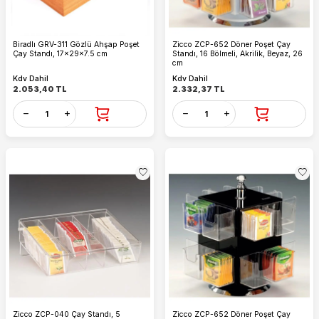
Biradlı GRV-311 Gözlü Ahşap Poşet
Zicco ZCP-652 Döner Poşet Çay
Çay Standı, 17x29x7.5 cm
Standı, 16 Bölmeli, Akrilik, Beyaz, 26
cm
Kdv Dahil
Kdv Dahil
2.053,40
TL
2.332,37
TL
Zicco ZCP-040 Çay Standı, 5
Zicco ZCP-652 Döner Poşet Çay