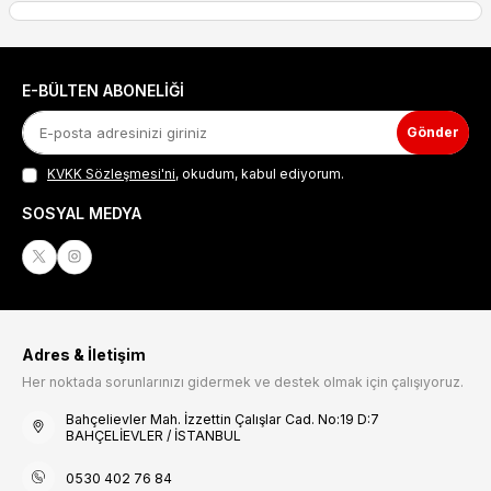
E-BÜLTEN ABONELIĞI
Gönder
KVKK Sözleşmesi'ni
, okudum, kabul ediyorum.
SOSYAL MEDYA
Adres & İletişim
Her noktada sorunlarınızı gidermek ve destek olmak için çalışıyoruz.
Bahçelievler Mah. İzzettin Çalışlar Cad. No:19 D:7
BAHÇELİEVLER / İSTANBUL
0530 402 76 84