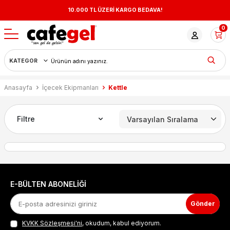
10.000 TL ÜZERİ KARGO BEDAVA!
0
Anasayfa
İçecek Ekipmanları
Kettle
Filtre
E-BÜLTEN ABONELIĞI
Gönder
KVKK Sözleşmesi'ni
, okudum, kabul ediyorum.