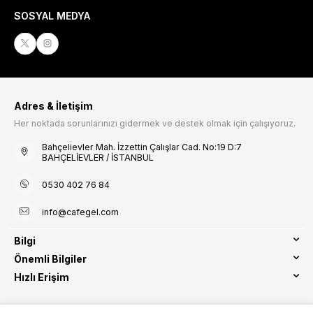
SOSYAL MEDYA
Adres & İletişim
Her noktada sorunlarınızı gidermek ve destek olmak için çalışıyoruz.
Bahçelievler Mah. İzzettin Çalışlar Cad. No:19 D:7
BAHÇELİEVLER / İSTANBUL
0530 402 76 84
info@cafegel.com
Bilgi
Önemli Bilgiler
Hızlı Erişim