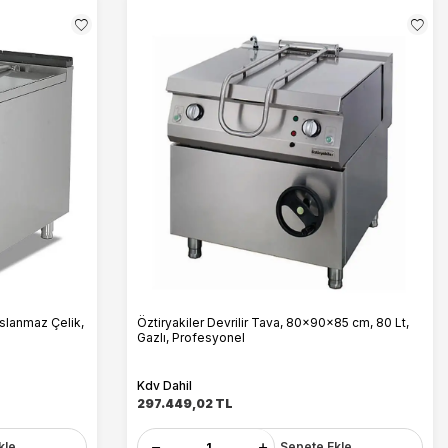
slanmaz Çelik,
Öztiryakiler Devrilir Tava, 80x90x85 cm, 80 Lt,
Gazlı, Profesyonel
Kdv Dahil
297.449,02
TL
kle
Sepete Ekle