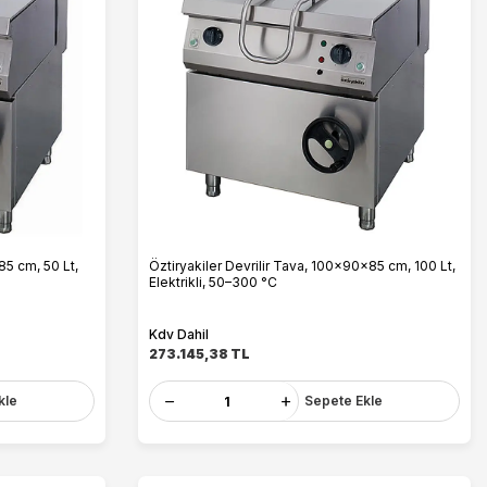
85 cm, 50 Lt,
Öztiryakiler Devrilir Tava, 100x90x85 cm, 100 Lt,
Elektrikli, 50–300 °C
Kdv Dahil
273.145,38
TL
kle
Sepete Ekle