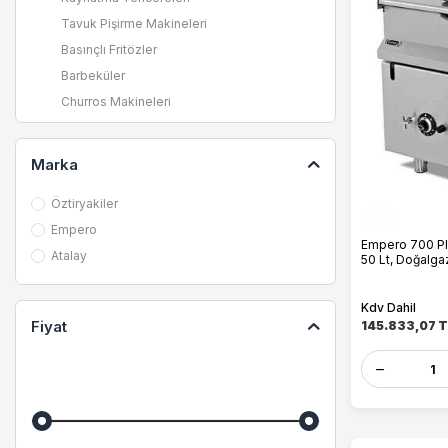
Tavuk Pişirme Makineleri
Basınçlı Fritözler
Barbeküler
Churros Makineleri
Donut Makineleri
Döner Makineleri
Marka
Ekmek Kızartma Makineleri
Öztiryakiler
Fritözler
Empero
Izgaralar
Empero 700 Plu
Atalay
Kornet Makineleri
50 Lt, Doğalgaz
Krep Makineleri
Kdv Dahil
Kömürlü Barbeküler
Fiyat
145.833,07
T
Makarna Fritözleri
Mısır ve Popcorn Makineleri
Ocaklar
Pankek Makineleri
Patates Dinlendirme Üniteleri