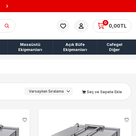
10.000 TL ÜZERİ KARGO BEDAVA!
0
0,00
TL
Masaüstü
Açık Büfe
Cafegel
Ekipmanları
Ekipmanları
Diğer
Seç ve Sepete Ekle