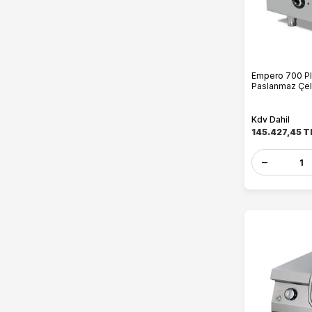
Empero 700 Plus
Paslanmaz Çel
Kdv Dahil
145.427,45
T