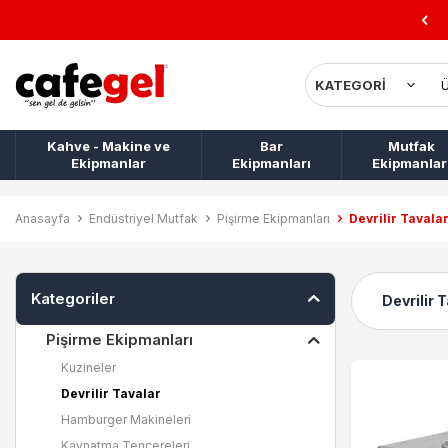
10.000 TL ÜZERİ KARGO BEDAVA!
Kahve - Makine ve
Bar
Mutfak
Ekipmanlar
Ekipmanları
Ekipmanlar
Anasayfa
Endüstriyel Mutfak
Pişirme Ekipmanları
Devrilir Tavala
Kategoriler
Devrilir 
Pişirme Ekipmanları
Kuzineler
Devrilir Tavalar
Hamburger Makineleri
Kaynatma Tencereleri