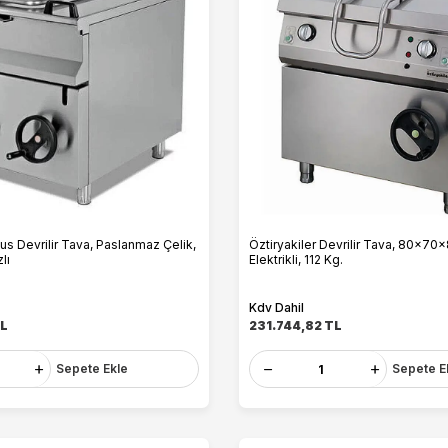
s Devrilir Tava, Paslanmaz Çelik,
Öztiryakiler Devrilir Tava, 80x70x
lı
Elektrikli, 112 Kg.
Kdv Dahil
L
231.744,82
TL
Sepete Ekle
Sepete E