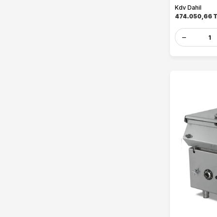
Kdv Dahil
474.050,66
T