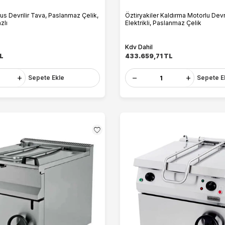
s Devrilir Tava, Paslanmaz Çelik,
Öztiryakiler Kaldırma Motorlu Devri
zlı
Elektrikli, Paslanmaz Çelik
Kdv Dahil
L
433.659,71
TL
Sepete Ekle
Sepete E