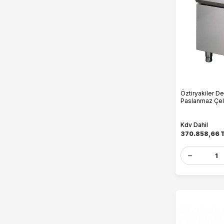
Öztiryakiler D
Paslanmaz Çelik
Kdv Dahil
370.858,66