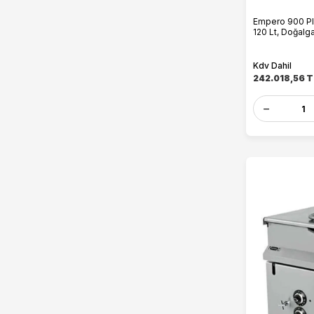
Empero 900 Plu
120 Lt, Doğalga
Kdv Dahil
242.018,56
T