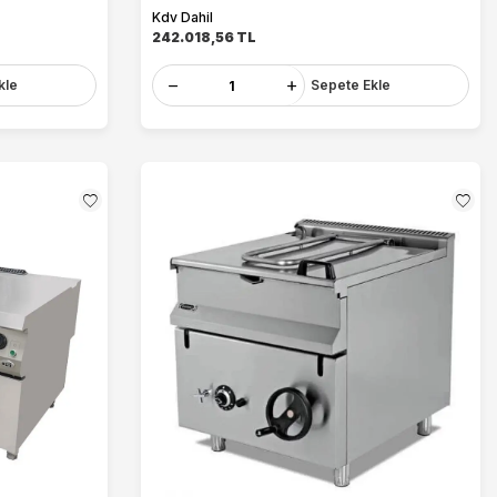
Kdv Dahil
242.018,56
TL
kle
Sepete Ekle