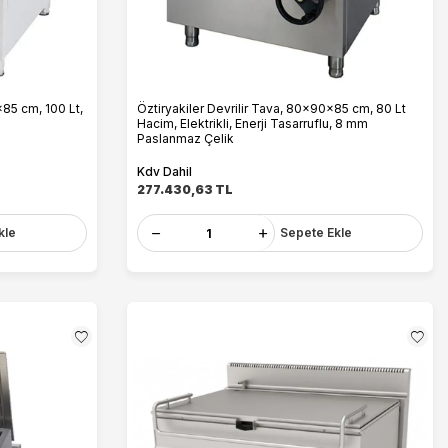
x85 cm, 100 Lt,
Öztiryakiler Devrilir Tava, 80x90x85 cm, 80 Lt
Hacim, Elektrikli, Enerji Tasarruflu, 8 mm
Paslanmaz Çelik
Kdv Dahil
277.430,63
TL
kle
Sepete Ekle