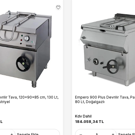
vrilir Tava, 120x90x85 cm, 130 Lt,
Empero 900 Plus Devrilir Tava, Pa
striyel
80 Lt, Doğalgazlı
Kdv Dahil
L
184.058,34
TL
Sepete Ekle
Sepete E