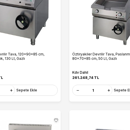
evrilir Tava, 120x90x85 cm,
Öztiryakiler Devrilir Tava, Paslanm
, 130 Lt, Gazlı
80x70x85 cm, 50 Lt, Gazlı
Kdv Dahil
TL
261.248,74
TL
Sepete Ekle
Sepete E