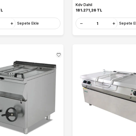
Kdv Dahil
L
181.271,26
TL
Sepete Ekle
Sepete E