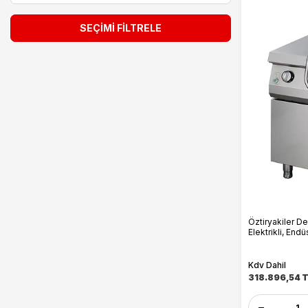
Poffertjes Makineleri
SEÇIMI FILTRELE
Salamander Izgaralar
Sosis Hot Dog Makineleri
Sous Vide Makineleri
Tost Makineleri
Waffle Makineleri
İndüksiyonlu Ocaklar
Öztiryakiler De
Elektrikli, Endü
Kdv Dahil
318.896,54
T