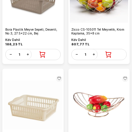
Bora Plastik Meyve Sepeti, Desenli,
Zicco CS-105011 Tel Meyvelik, Krom
No:3, 27.5x22 cm, Bej
Kaplama, 35x8 cm
Kdv Dahil
Kdv Dahil
188,23
TL
807,77
TL