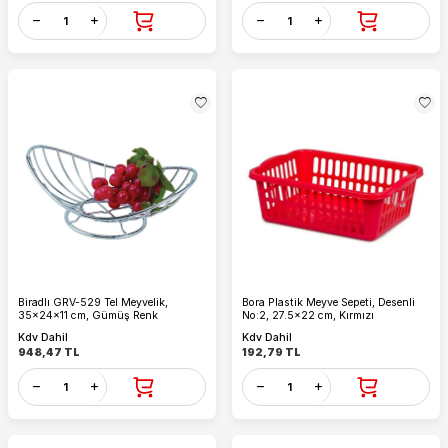
Biradlı GRV-529 Tel Meyvelik,
Bora Plastik Meyve Sepeti, Desenli
35x24x11 cm, Gümüş Renk
No:2, 27.5x22 cm, Kırmızı
Kdv Dahil
Kdv Dahil
948,47
TL
192,79
TL