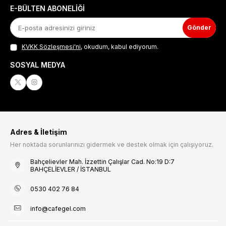
E-BÜLTEN ABONELIĞI
Gönder
KVKK Sözleşmesi'ni
, okudum, kabul ediyorum.
SOSYAL MEDYA
Adres & İletişim
Her noktada sorunlarınızı gidermek ve destek olmak için çalışıyoruz.
Bahçelievler Mah. İzzettin Çalışlar Cad. No:19 D:7
BAHÇELİEVLER / İSTANBUL
0530 402 76 84
info@cafegel.com