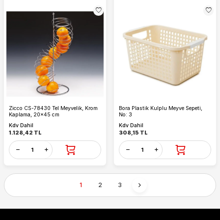
Zicco CS-78430 Tel Meyvelik, Krom
Bora Plastik Kulplu Meyve Sepeti,
Kaplama, 20x45 cm
No: 3
Kdv Dahil
Kdv Dahil
1.128,42
TL
308,15
TL
1
2
3