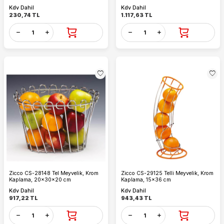
Kdv Dahil
Kdv Dahil
230,74
TL
1.117,63
TL
Zicco CS-28148 Tel Meyvelik, Krom
Zicco CS-29125 Telli Meyvelik, Krom
Kaplama, 20x30x20 cm
Kaplama, 15x36 cm
Kdv Dahil
Kdv Dahil
917,22
TL
943,43
TL