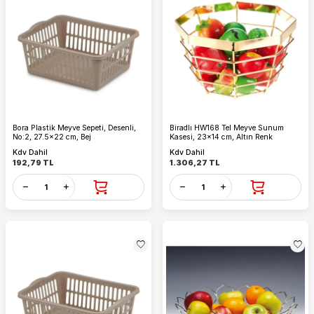
Bora Plastik Meyve Sepeti, Desenli,
Biradlı HW168 Tel Meyve Sunum
No:2, 27.5x22 cm, Bej
Kasesi, 23x14 cm, Altın Renk
Kdv Dahil
Kdv Dahil
192,79
TL
1.306,27
TL