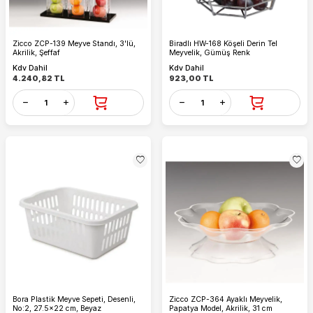
Zicco ZCP-139 Meyve Standı, 3'lü,
Biradlı HW-168 Köşeli Derin Tel
Akrilik, Şeffaf
Meyvelik, Gümüş Renk
Kdv Dahil
Kdv Dahil
4.240,82
TL
923,00
TL
Bora Plastik Meyve Sepeti, Desenli,
Zicco ZCP-364 Ayaklı Meyvelik,
No:2, 27.5x22 cm, Beyaz
Papatya Model, Akrilik, 31 cm