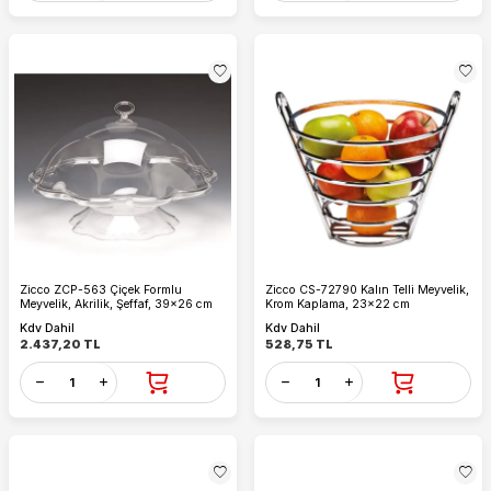
Zicco ZCP-563 Çiçek Formlu
Zicco CS-72790 Kalın Telli Meyvelik,
Meyvelik, Akrilik, Şeffaf, 39x26 cm
Krom Kaplama, 23x22 cm
Kdv Dahil
Kdv Dahil
2.437,20
TL
528,75
TL