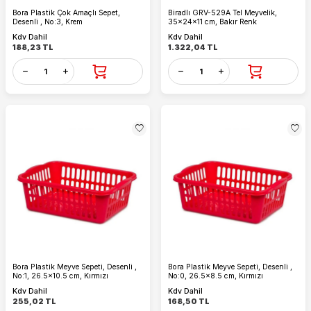
Bora Plastik Çok Amaçlı Sepet,
Biradlı GRV-529A Tel Meyvelik,
Desenli , No:3, Krem
35x24x11 cm, Bakır Renk
Kdv Dahil
Kdv Dahil
188,23
TL
1.322,04
TL
Bora Plastik Meyve Sepeti, Desenli ,
Bora Plastik Meyve Sepeti, Desenli ,
No:1, 26.5x10.5 cm, Kırmızı
No:0, 26.5x8.5 cm, Kırmızı
Kdv Dahil
Kdv Dahil
255,02
TL
168,50
TL