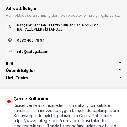
Adres & İletişim
Her noktada sorunlarınızı gidermek ve destek olmak için çalışıyoruz.
Bahçelievler Mah. İzzettin Çalışlar Cad. No:19 D:7
BAHÇELİEVLER / İSTANBUL
0530 402 76 84
info@cafegel.com
Bilgi
Önemli Bilgiler
Hızlı Erişim
Çerez Kullanımı
Kişisel verileriniz, hizmetlerimizin daha iyi bir şekilde
Etbis Kayıtlıdır
sunulması için mevzuata uygun bir şekilde toplanıp işlenir.
Konuyla ilgili detaylı bilgi almak için Çerez Politikamızı
https://www.cafegel.com/cerez-politikasi linkinden
inceleyebilirsiniz.
Reddet
seçeneğine tıklamanız halinde