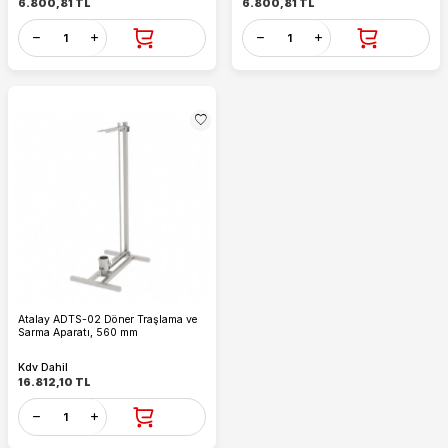
6.800,81
TL
6.800,81
TL
Atalay ADTS-02 Döner Traşlama ve
Sarma Aparatı, 560 mm
Kdv Dahil
16.812,10
TL