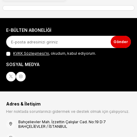
E-BÜLTEN ABONELIĞI
Gönder
KVKK Sözleşmesi'ni
, okudum, kabul ediyorum.
SOSYAL MEDYA
Adres & İletişim
Her noktada sorunlarınızı gidermek ve destek olmak için çalışıyoruz.
Bahçelievler Mah. İzzettin Çalışlar Cad. No:19 D:7
BAHÇELİEVLER / İSTANBUL