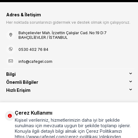
Adres & İletişim
Her noktada sorunlarınızı gidermek ve destek olmak için çalışıyoruz.
Bahçelievler Mah. İzzettin Çalışlar Cad. No:19 D:7
BAHÇELİEVLER / İSTANBUL
0530 402 76 84
info@cafegel.com
Bilgi
Önemli Bilgiler
Hızlı Erişim
Çerez Kullanımı
Kişisel verileriniz, hizmetlerimizin daha iyi bir şekilde
Etbis Kayıtlıdır
sunulması için mevzuata uygun bir şekilde toplanıp işlenir.
Konuyla ilgili detaylı bilgi almak için Çerez Politikamızı
https://www.cafegel.com/cerez-politikasi \nlinkinden