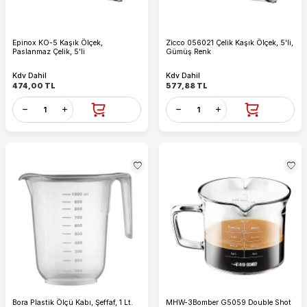
Epinox KO-5 Kaşık Ölçek,
Zicco 056021 Çelik Kaşık Ölçek, 5'li,
Paslanmaz Çelik, 5'li
Gümüş Renk
Kdv Dahil
Kdv Dahil
474,00
TL
577,88
TL
Bora Plastik Ölçü Kabı, Şeffaf, 1 Lt.
MHW-3Bomber G5059 Double Shot