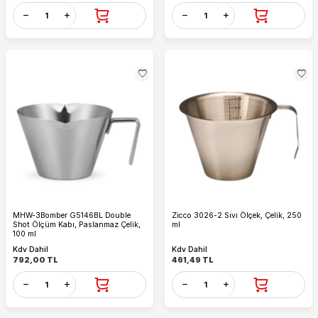
MHW-3Bomber G5146BL Double
Zicco 3026-2 Sıvı Ölçek, Çelik, 250
Shot Ölçüm Kabı, Paslanmaz Çelik,
ml
100 ml
Kdv Dahil
Kdv Dahil
792,00
TL
461,49
TL