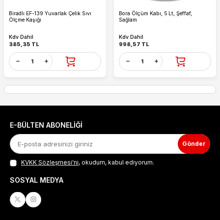
Biradlı EF-139 Yuvarlak Çelik Sıvı
Bora Ölçüm Kabı, 5 Lt, Şeffaf,
Ölçme Kaşığı
Sağlam
Kdv Dahil
Kdv Dahil
385,35
TL
998,57
TL
E-BÜLTEN ABONELIĞI
Gönder
KVKK Sözleşmesi'ni
, okudum, kabul ediyorum.
SOSYAL MEDYA