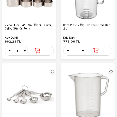
Zicco H-725 4'lü Sıvı Ölçek Takımı,
Bora Plastik Ölçü ve Karıştırma Kabı
Çelik, Gümüş Renk
2 Lt.
Kdv Dahil
Kdv Dahil
962,23
TL
775,00
TL