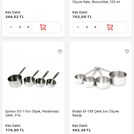
Ölçüm Kabı, Borosilikat, 120 ml
Kdv Dahil
Kdv Dahil
248,52
TL
702,00
TL
Epinox SO-1 Sıvı Ölçek, Paslanmaz
Biradlı EF-138 Çelik Sıvı Ölçme
Çelik, 4'lü
Kaşığı
Kdv Dahil
Kdv Dahil
778,80
TL
643,38
TL