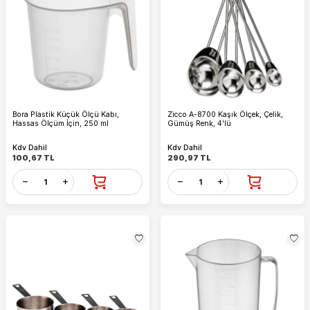
Bora Plastik Küçük Ölçü Kabı,
Zicco A-8700 Kaşık Ölçek, Çelik,
Hassas Ölçüm İçin, 250 ml
Gümüş Renk, 4'lü
Kdv Dahil
Kdv Dahil
100,67
TL
290,97
TL