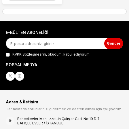
E-BÜLTEN ABONELIĞI
Gönder
KVKK Sözleşmesi'ni
, okudum, kabul ediyorum.
SOSYAL MEDYA
Adres & İletişim
Her noktada sorunlarınızı gidermek ve destek olmak için çalışıyoruz.
Bahçelievler Mah. İzzettin Çalışlar Cad. No:19 D:7
BAHÇELİEVLER / İSTANBUL