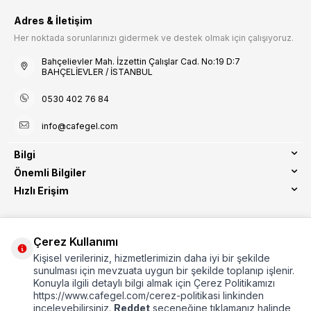
Adres & İletişim
Her noktada sorunlarınızı gidermek ve destek olmak için çalışıyoruz.
Bahçelievler Mah. İzzettin Çalışlar Cad. No:19 D:7
BAHÇELİEVLER / İSTANBUL
0530 402 76 84
info@cafegel.com
Bilgi
Önemli Bilgiler
Hızlı Erişim
Çerez Kullanımı
Kişisel verileriniz, hizmetlerimizin daha iyi bir şekilde
Etbis Kayıtlıdır
sunulması için mevzuata uygun bir şekilde toplanıp işlenir.
Konuyla ilgili detaylı bilgi almak için Çerez Politikamızı
https://www.cafegel.com/cerez-politikasi linkinden
inceleyebilirsiniz.
Reddet
seçeneğine tıklamanız halinde