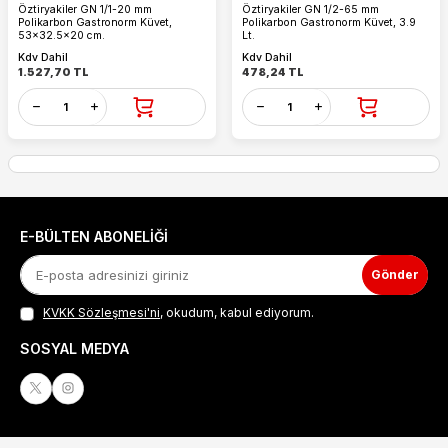
Öztiryakiler GN 1/1-20 mm
Öztiryakiler GN 1/2-65 mm
Polikarbon Gastronorm Küvet,
Polikarbon Gastronorm Küvet, 3.9
53x32.5x20 cm.
Lt.
Kdv Dahil
Kdv Dahil
1.527,70
TL
478,24
TL
E-BÜLTEN ABONELIĞI
Gönder
KVKK Sözleşmesi'ni
, okudum, kabul ediyorum.
SOSYAL MEDYA