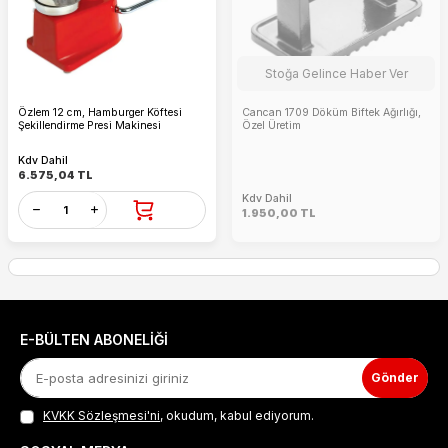
Stoğa Gelince Haber Ver
Özlem 12 cm, Hamburger Köftesi
Cancan 1709 Döküm Biftek Ağırlığı,
Şekillendirme Presi Makinesi
Özel Üretim
Kdv Dahil
6.575,04
TL
Kdv Dahil
1.950,00
TL
E-BÜLTEN ABONELIĞI
Gönder
KVKK Sözleşmesi'ni
, okudum, kabul ediyorum.