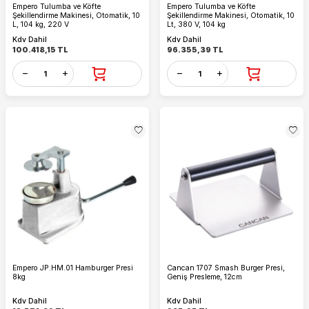
Empero Tulumba ve Köfte
Empero Tulumba ve Köfte
Şekillendirme Makinesi, Otomatik, 10
Şekillendirme Makinesi, Otomatik, 10
L, 104 kg, 220 V
Lt, 380 V, 104 kg
Kdv Dahil
Kdv Dahil
100.418,15
TL
96.355,39
TL
Empero JP.HM.01 Hamburger Presi
Cancan 1707 Smash Burger Presi,
8kg
Geniş Presleme, 12cm
Kdv Dahil
Kdv Dahil