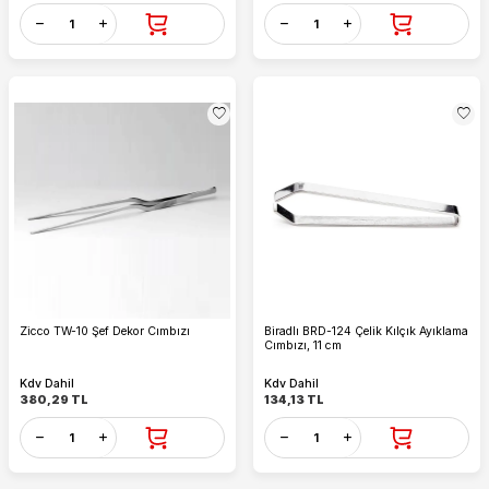
Zicco TW-10 Şef Dekor Cımbızı
Biradlı BRD-124 Çelik Kılçık Ayıklama
Cımbızı, 11 cm
Kdv Dahil
Kdv Dahil
380,29
TL
134,13
TL