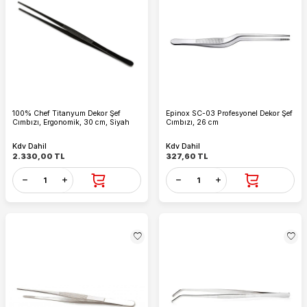
100% Chef Titanyum Dekor Şef
Epinox SC-03 Profesyonel Dekor Şef
Cımbızı, Ergonomik, 30 cm, Siyah
Cımbızı, 26 cm
Kdv Dahil
Kdv Dahil
2.330,00
TL
327,60
TL