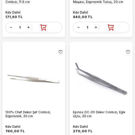
Cımbızı, 11.6 cm
Maşası, Ergonomik Tutuş, 20 cm
Kdv Dahil
Kdv Dahil
171,60
TL
840,00
TL
100% Chef Dekor Şef Cımbızı,
Epinox DC-30 Dekor Cımbızı, Eğik
Ergonomik, 30 cm
Uçlu, 30 cm
Kdv Dahil
Kdv Dahil
740,00
TL
270,00
TL