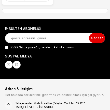
E-BÜLTEN ABONELIĞI
Gönder
KVKK Sözleşmesi'ni
, okudum, kabul ediyorum.
SOSYAL MEDYA
Adres & İletişim
Her noktada sorunlarınızı gidermek ve destek olmak için çalışıyoruz.
Bahçelievler Mah. İzzettin Çalışlar Cad. No:19 D:7
BAHÇELİEVLER / İSTANBUL