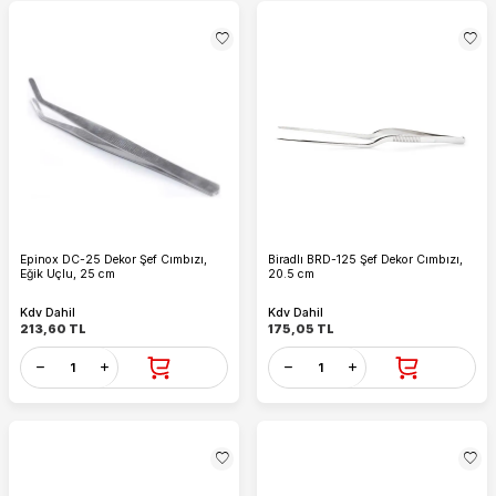
Epinox DC-25 Dekor Şef Cımbızı,
Biradlı BRD-125 Şef Dekor Cımbızı,
Eğik Uçlu, 25 cm
20.5 cm
Kdv Dahil
Kdv Dahil
213,60
TL
175,05
TL