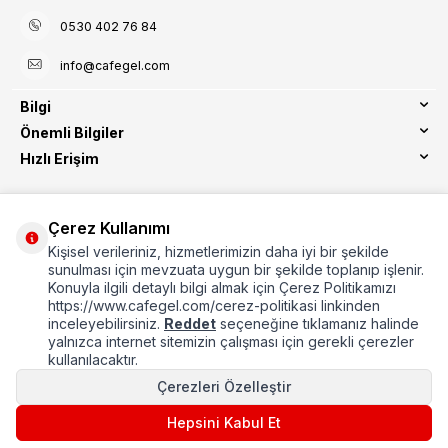
0530 402 76 84
info@cafegel.com
Bilgi
Önemli Bilgiler
Hızlı Erişim
Çerez Kullanımı
Kişisel verileriniz, hizmetlerimizin daha iyi bir şekilde
Etbis Kayıtlıdır
sunulması için mevzuata uygun bir şekilde toplanıp işlenir.
Konuyla ilgili detaylı bilgi almak için Çerez Politikamızı
https://www.cafegel.com/cerez-politikasi linkinden
inceleyebilirsiniz.
Reddet
seçeneğine tıklamanız halinde
yalnızca internet sitemizin çalışması için gerekli çerezler
kullanılacaktır.
Çerezleri Özelleştir
©2024 cafegel, bütün hakları saklıdır.
Hepsini Kabul Et