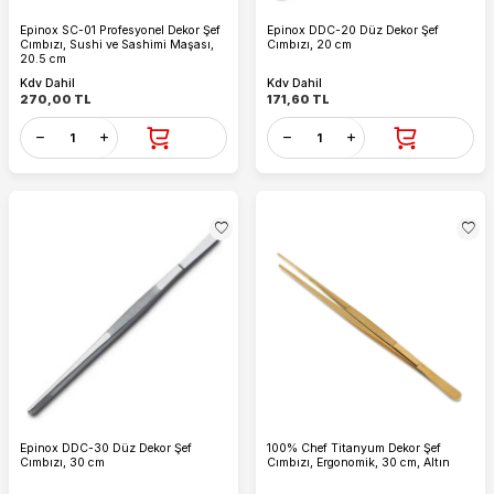
Epinox SC-01 Profesyonel Dekor Şef
Epinox DDC-20 Düz Dekor Şef
Cımbızı, Sushi ve Sashimi Maşası,
Cımbızı, 20 cm
20.5 cm
Kdv Dahil
Kdv Dahil
270,00
TL
171,60
TL
Epinox DDC-30 Düz Dekor Şef
100% Chef Titanyum Dekor Şef
Cımbızı, 30 cm
Cımbızı, Ergonomik, 30 cm, Altın