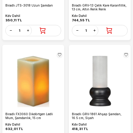
Biradlı JTS-3018 Uzun Şamdan
Biradlı GRV-13 Çelik Kare Karanfillik,
13 cm, Altın Renk Renk
Kdv Dahil
Kdv Dahil
350,11
TL
744,55
TL
Biradlı FX3060 Dikdörtgen Ledli
Biradlı GRV-1861 Ahşap Şamdan,
Mum, Şamdanlık, 15 cm
16.5 cm, Siyah
Kdv Dahil
Kdv Dahil
632,01
TL
418,31
TL