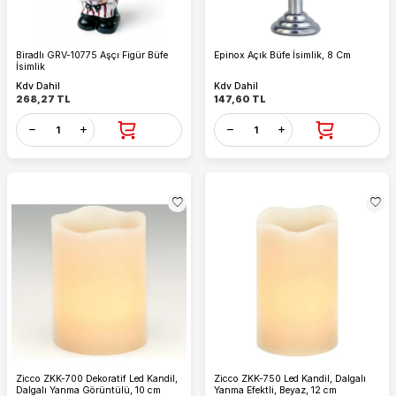
Biradlı GRV-10775 Aşçı Figür Büfe
Epinox Açık Büfe İsimlik, 8 Cm
İsimlik
Kdv Dahil
Kdv Dahil
268,27
TL
147,60
TL
Zicco ZKK-700 Dekoratif Led Kandil,
Zicco ZKK-750 Led Kandil, Dalgalı
Dalgalı Yanma Görüntülü, 10 cm
Yanma Efektli, Beyaz, 12 cm