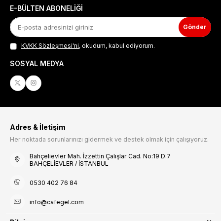
E-BÜLTEN ABONELIĞI
Gönder
KVKK Sözleşmesi'ni
, okudum, kabul ediyorum.
SOSYAL MEDYA
Adres & İletişim
Her noktada sorunlarınızı gidermek ve destek olmak için çalışıyoruz.
Bahçelievler Mah. İzzettin Çalışlar Cad. No:19 D:7
BAHÇELİEVLER / İSTANBUL
0530 402 76 84
info@cafegel.com