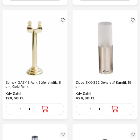
Epinox GAB-18 Açık Büfe İsimlik, 8
Zicco ZKK-322 Dekoratif Kandil, 19
cm, Gold Renk
cm
Kdv Dahil
Kdv Dahil
129,60
TL
426,30
TL