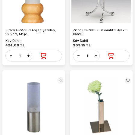
Biradlı GRV-1861 Ahşap Şamdan,
Zicco CS-76859 Dekoratif 3 Ayaklı
16.5 cm, Meşe
Kandil
Kdv Dahil
Kdv Dahil
424,00
TL
303,15
TL