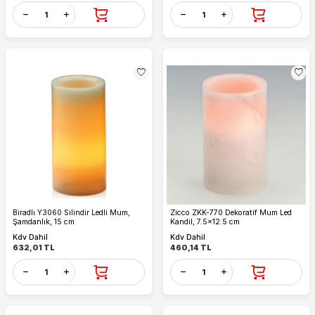
Biradlı Y3060 Silindir Ledli Mum,
Zicco ZKK-770 Dekoratif Mum Led
Şamdanlık, 15 cm
Kandil, 7.5x12.5 cm
Kdv Dahil
Kdv Dahil
632,01
TL
460,14
TL