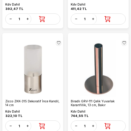
Kdv Dahil
Kdv Dahil
392,47
TL
411,42
TL
Zicco ZKK-315 Dekoratif İnce Kandil,
Biradlı GRV-111 Çelik Yuvarlak
14 cm
Karanfillik, 13 cm, Bakır
Kdv Dahil
Kdv Dahil
322,10
TL
744,55
TL