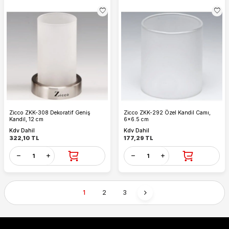
Zicco ZKK-308 Dekoratif Geniş
Zicco ZKK-292 Özel Kandil Camı,
Kandil, 12 cm
6x6.5 cm
Kdv Dahil
Kdv Dahil
322,10
TL
177,29
TL
1
2
3