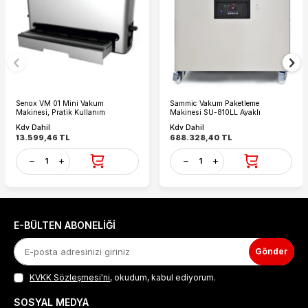
Senox VM 01 Mini Vakum
Sammic Vakum Paketleme
Makinesi, Pratik Kullanım
Makinesi SU-810LL Ayaklı
Kdv Dahil
Kdv Dahil
13.599,46
TL
688.328,40
TL
E-BÜLTEN ABONELIĞI
Gönder
KVKK Sözleşmesi'ni
, okudum, kabul ediyorum.
SOSYAL MEDYA