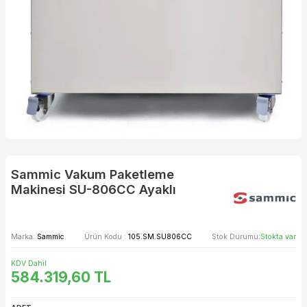
Sammic Vakum Paketleme
Makinesi SU-806CC Ayaklı
Marka:
Sammic
Ürün Kodu :
105.SM.SU806CC
Stok Durumu:
Stokta var
KDV Dahil
584.319,60
TL