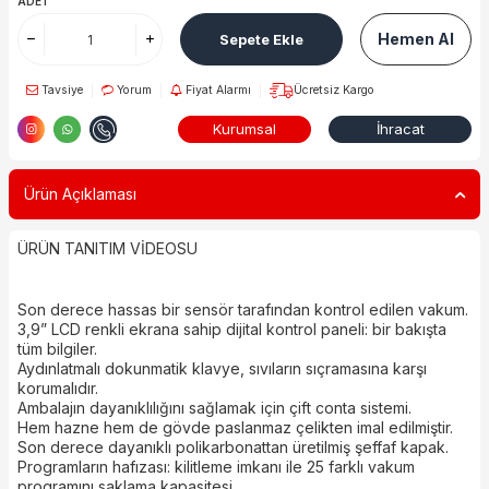
ADET
Hemen Al
Sepete Ekle
Tavsiye
Yorum
Fiyat Alarmı
Ücretsiz Kargo
Kurumsal
İhracat
Ürün Açıklaması
ÜRÜN TANITIM VİDEOSU
Son derece hassas bir sensör tarafından kontrol edilen vakum.
3,9” LCD renkli ekrana sahip dijital kontrol paneli: bir bakışta
tüm bilgiler.
Aydınlatmalı dokunmatik klavye, sıvıların sıçramasına karşı
korumalıdır.
Ambalajın dayanıklılığını sağlamak için çift conta sistemi.
Hem hazne hem de gövde paslanmaz çelikten imal edilmiştir.
Son derece dayanıklı polikarbonattan üretilmiş şeffaf kapak.
Programların hafızası: kilitleme imkanı ile 25 farklı vakum
programını saklama kapasitesi.