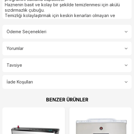
Haznenin basit ve kolay bir şekilde temizlenmesi için akülü
sızdırmazlık çubuğu.
Temizliği kolaylaştırmak için keskin kenarları olmayan ve
yuvarlatılmış konturlu vakum odaları.
Vakum arızasına karşı korumalı güvenlik sistemi.
Pompayı kurutmak için kuru yağ programı.
Ödeme Seçenekleri
Yağ değişimleri için çalışma saatleri sayacı.
230V / 50-60Hz
NSF sertifikalıdır.
Yorumlar
Vakum Pompası : 63 m3/h
Bar Uzunluğu : 581 + 581 mm
Tavsiye
Basınç : 0.5 mbar
Ölçüler : 740 x 566 x 997 mm
İade Koşulları
BENZER ÜRÜNLER