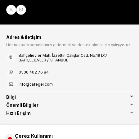
Adres & İletişim
Her noktada sorunlarınızı gidermek ve destek olmak için çalışıyoruz.
Bahçelievler Mah. İzzettin Çalışlar Cad. No:19 D:7
BAHÇELİEVLER / İSTANBUL
0530 402 76 84
info@cafegel.com
Bilgi
Önemli Bilgiler
Hızlı Erişim
Çerez Kullanımı