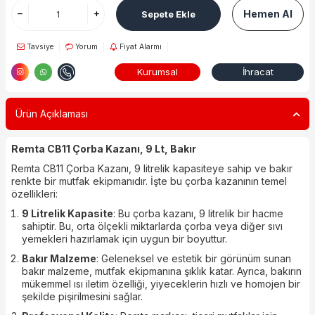
Hemen Al
Sepete Ekle
Tavsiye
Yorum
Fiyat Alarmı
Kurumsal
İhracat
Ürün Açıklaması
Remta CB11 Çorba Kazanı, 9 Lt, Bakır
Remta CB11 Çorba Kazanı, 9 litrelik kapasiteye sahip ve bakır
renkte bir mutfak ekipmanıdır. İşte bu çorba kazanının temel
özellikleri:
9 Litrelik Kapasite
: Bu çorba kazanı, 9 litrelik bir hacme
sahiptir. Bu, orta ölçekli miktarlarda çorba veya diğer sıvı
yemekleri hazırlamak için uygun bir boyuttur.
Bakır Malzeme
: Geleneksel ve estetik bir görünüm sunan
bakır malzeme, mutfak ekipmanına şıklık katar. Ayrıca, bakırın
mükemmel ısı iletim özelliği, yiyeceklerin hızlı ve homojen bir
şekilde pişirilmesini sağlar.