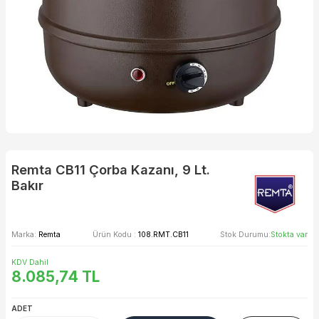
Remta CB11 Çorba Kazanı, 9 Lt.
Bakır
Marka:
Remta
Ürün Kodu :
108.RMT.CB11
Stok Durumu:
Stokta var
KDV Dahil
8.085,74
TL
ADET