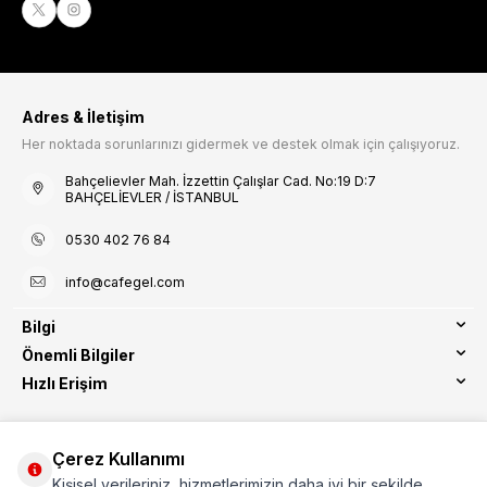
Adres & İletişim
Her noktada sorunlarınızı gidermek ve destek olmak için çalışıyoruz.
Bahçelievler Mah. İzzettin Çalışlar Cad. No:19 D:7
BAHÇELİEVLER / İSTANBUL
0530 402 76 84
info@cafegel.com
Bilgi
Önemli Bilgiler
Hızlı Erişim
Çerez Kullanımı
Kişisel verileriniz, hizmetlerimizin daha iyi bir şekilde