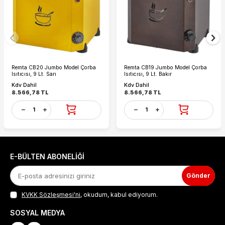
Teknik Özellikler;
Ürün Kapasite: 9 Lt.
Ürün Ölçüsü: 350x380x350 mm
Paket Ölçüsü: 365x365x420 mm
Ağırlık: 4.5 kg
Güç: 550 Kcal
Remta CB20 Jumbo Model Çorba
Remta CB19 Jumbo Model Çorba
Isıtıcısı, 9 Lt. Sarı
Isıtıcısı, 9 Lt. Bakır
Kdv Dahil
Kdv Dahil
8.566,78
TL
8.566,78
TL
E-BÜLTEN ABONELIĞI
Gönder
KVKK Sözleşmesi'ni
, okudum, kabul ediyorum.
SOSYAL MEDYA