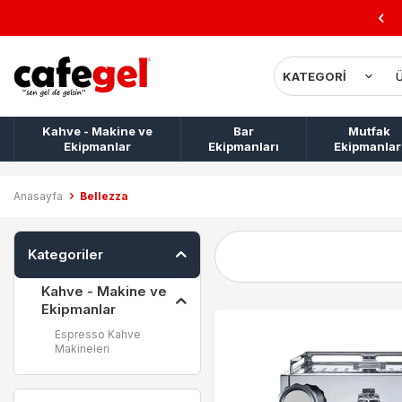
Kahve - Makine ve
Bar
Mutfak
Ekipmanlar
Ekipmanları
Ekipmanlar
Anasayfa
Bellezza
Kategoriler
Kahve - Makine ve
Ekipmanlar
Espresso Kahve
Makineleri