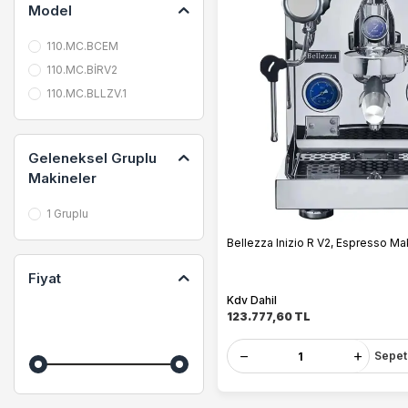
Model
110.MC.BCEM
110.MC.BİRV2
110.MC.BLLZV.1
Geleneksel Gruplu
Makineler
1 Gruplu
Bellezza Inizio R V2, Espresso Mak
Fiyat
Kdv Dahil
123.777,60
TL
Sepet