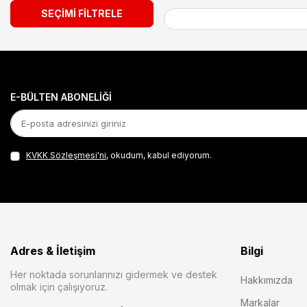
SEÇIMI FILTRELE
E-BÜLTEN ABONELIĞI
KVKK Sözleşmesi'ni
, okudum, kabul ediyorum.
Adres & İletişim
Bilgi
Her noktada sorunlarınızı gidermek ve destek
Hakkımızda
olmak için çalışıyoruz.
Markalar