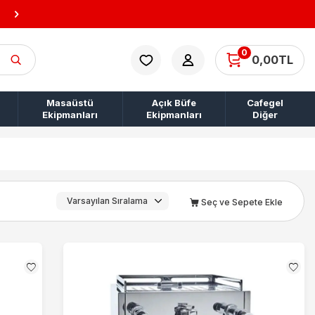
10.000 TL ÜZERİ KARGO BEDAVA!
0
0,00
TL
Masaüstü
Açık Büfe
Cafegel
Ekipmanları
Ekipmanları
Diğer
Seç ve Sepete Ekle